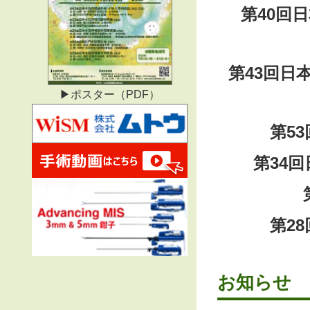
第40回
第43回日
▶ポスター（PDF）
第5
第34
第2
お知らせ