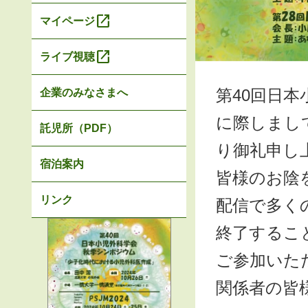
open_in_new
マイページ
open_in_new
ライブ視聴
第40回日本
企業のみなさまへ
に際しまし
託児所（PDF）
り御礼申し
宿泊案内
皆様のお陰
リンク
配信で多く
終了するこ
ご参加いた
関係者の皆