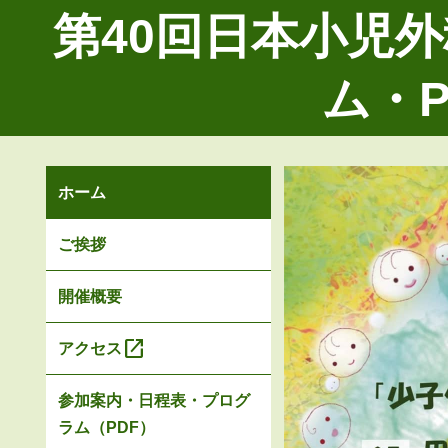
第40回日本小児
ム・P
ホーム
ご挨拶
開催概要
open_in_new
アクセス
参加案内・日程表・プログ
ラム（PDF）